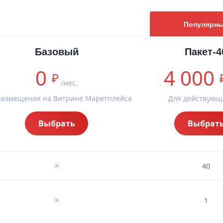
Популярн
Базовый
Пакет-4
0
4 000
₽
/мес.
размещения на Витрине Маретплейса
Для действующ
Выбрать
Выбрат
40
1