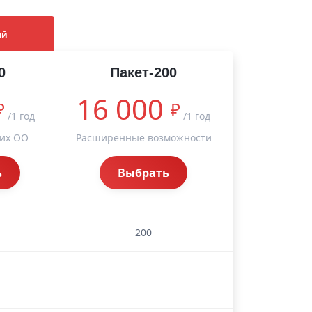
ый
0
Пакет-200
16 000
₽
₽
/1 год
/1 год
их ОО
Расширенные возможности
ь
Выбрать
200